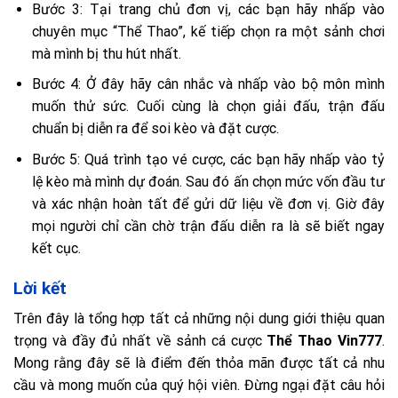
Bước 3: Tại trang chủ đơn vị, các bạn hãy nhấp vào
chuyên mục “Thể Thao”, kế tiếp chọn ra một sảnh chơi
mà mình bị thu hút nhất.
Bước 4: Ở đây hãy cân nhắc và nhấp vào bộ môn mình
muốn thử sức. Cuối cùng là chọn giải đấu, trận đấu
chuẩn bị diễn ra để soi kèo và đặt cược.
Bước 5: Quá trình tạo vé cược, các bạn hãy nhấp vào tỷ
lệ kèo mà mình dự đoán. Sau đó ấn chọn mức vốn đầu tư
và xác nhận hoàn tất để gửi dữ liệu về đơn vị. Giờ đây
mọi người chỉ cần chờ trận đấu diễn ra là sẽ biết ngay
kết cục.
Lời kết
Trên đây là tổng hợp tất cả những nội dung giới thiệu quan
trọng và đầy đủ nhất về sảnh cá cược
Thể Thao Vin777
.
Mong rằng đây sẽ là điểm đến thỏa mãn được tất cả nhu
cầu và mong muốn của quý hội viên. Đừng ngại đặt câu hỏi