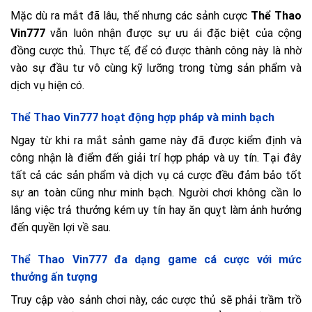
Mặc dù ra mắt đã lâu, thế nhưng các sảnh cược
Thể Thao
Vin777
vẫn luôn nhận được sự ưu ái đặc biệt của cộng
đồng cược thủ. Thực tế, để có được thành công này là nhờ
vào sự đầu tư vô cùng kỹ lưỡng trong từng sản phẩm và
dịch vụ hiện có.
Thể Thao Vin777 hoạt động hợp pháp và minh bạch
Ngay từ khi ra mắt sảnh game này đã được kiểm định và
công nhận là điểm đến giải trí hợp pháp và uy tín. Tại đây
tất cả các sản phẩm và dịch vụ cá cược đều đảm bảo tốt
sự an toàn cũng như minh bạch. Người chơi không cần lo
lắng việc trả thưởng kém uy tín hay ăn quỵt làm ảnh hưởng
đến quyền lợi về sau.
Thể Thao Vin777 đa dạng game cá cược với mức
thưởng ấn tượng
Truy cập vào sảnh chơi này, các cược thủ sẽ phải trầm trồ