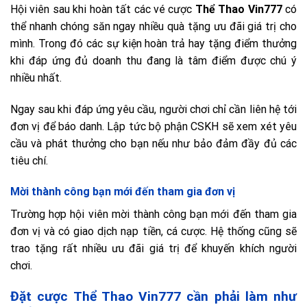
Hội viên sau khi hoàn tất các vé cược
Thể Thao Vin777
có
thể nhanh chóng săn ngay nhiều quà tặng ưu đãi giá trị cho
mình. Trong đó các sự kiện hoàn trả hay tặng điểm thưởng
khi đáp ứng đủ doanh thu đang là tâm điểm được chú ý
nhiều nhất.
Ngay sau khi đáp ứng yêu cầu, người chơi chỉ cần liên hệ tới
đơn vị để báo danh. Lập tức bộ phận CSKH sẽ xem xét yêu
cầu và phát thưởng cho bạn nếu như bảo đảm đầy đủ các
tiêu chí.
Mời thành công bạn mới đến tham gia đơn vị
Trường hợp hội viên mời thành công bạn mới đến tham gia
đơn vị và có giao dịch nạp tiền, cá cược. Hệ thống cũng sẽ
trao tặng rất nhiều ưu đãi giá trị để khuyến khích người
chơi.
Đặt cược Thể Thao Vin777 cần phải làm như