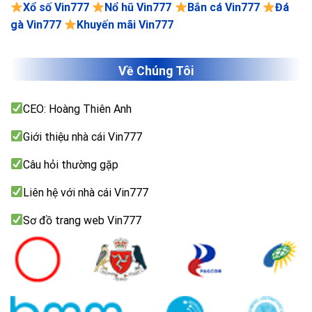
Xổ số Vin777
Nổ hũ Vin777
Bắn cá Vin777
Đá
gà Vin777
Khuyến mãi Vin777
Về Chúng Tôi
CEO: Hoàng Thiên Anh
Giới thiệu nhà cái Vin777
Câu hỏi thường gặp
Liên hệ với nhà cái Vin777
Sơ đồ trang web Vin777