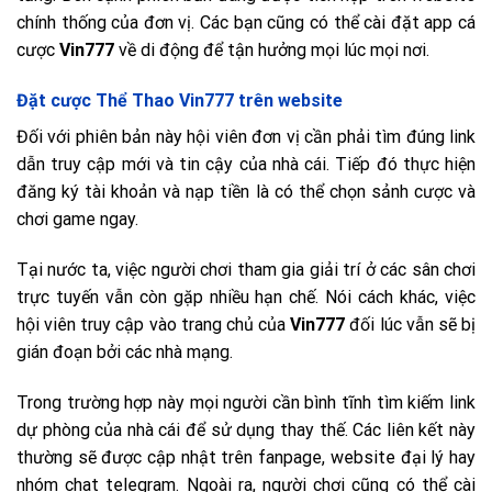
chính thống của đơn vị. Các bạn cũng có thể cài đặt app cá
cược
Vin777
về di động để tận hưởng mọi lúc mọi nơi.
Đặt cược Thể Thao Vin777 trên website
Đối với phiên bản này hội viên đơn vị cần phải tìm đúng link
dẫn truy cập mới và tin cậy của nhà cái. Tiếp đó thực hiện
đăng ký tài khoản và nạp tiền là có thể chọn sảnh cược và
chơi game ngay.
Tại nước ta, việc người chơi tham gia giải trí ở các sân chơi
trực tuyến vẫn còn gặp nhiều hạn chế. Nói cách khác, việc
hội viên truy cập vào trang chủ của
Vin777
đối lúc vẫn sẽ bị
gián đoạn bởi các nhà mạng.
Trong trường hợp này mọi người cần bình tĩnh tìm kiếm link
dự phòng của nhà cái để sử dụng thay thế. Các liên kết này
thường sẽ được cập nhật trên fanpage, website đại lý hay
nhóm chat telegram. Ngoài ra, người chơi cũng có thể cài