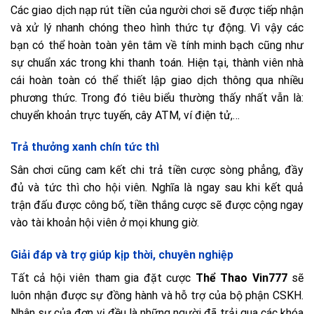
Các giao dịch nạp rút tiền của người chơi sẽ được tiếp nhận
và xử lý nhanh chóng theo hình thức tự động. Vì vậy các
bạn có thể hoàn toàn yên tâm về tính minh bạch cũng như
sự chuẩn xác trong khi thanh toán.
Hiện tại, thành viên nhà
cái hoàn toàn có thể thiết lập giao dịch thông qua nhiều
phương thức. Trong đó tiêu biểu thường thấy nhất vẫn là:
chuyển khoản trực tuyến, cây ATM, ví điện tử,…
Trả thưởng xanh chín tức thì
Sân chơi cũng cam kết chi trả tiền cược sòng phẳng, đầy
đủ và tức thì cho hội viên. Nghĩa là ngay sau khi kết quả
trận đấu được công bố, tiền thắng cược sẽ được cộng ngay
vào tài khoản hội viên ở mọi khung giờ.
Giải đáp và trợ giúp kịp thời, chuyên nghiệp
Tất cả hội viên tham gia đặt cược
Thể Thao Vin777
sẽ
luôn nhận được sự đồng hành và hỗ trợ của bộ phận CSKH.
Nhân sự của đơn vị đều là những người đã trải qua các khóa