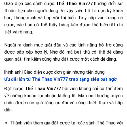
Giao diện các sảnh cược
Thể Thao Vin777
hướng đến sự
thuận tiện cho người dùng. Vì vậy việc bố trí cực kỳ khoa
học, thông minh và hợp với thị hiếu. Truy cập vào trang cá
cược, các bạn có thể thấy bảng kèo được thể hiện rất chi
tiết và rõ ràng.
Ngoài ra danh mục giải đấu và các tính năng hỗ trợ cũng
được sắp xếp hợp lý. Nhờ đó mà bet thủ có thể dễ dàng
quan sát, tìm kiếm cũng như đặt cược một cách dễ dàng.
[hình ảnh] Giao diện cược đơn giản nhưng tiện dụng
Ưu đãi lớn từ Thể Thao Vin777 trao tặng siêu bất ngờ
Đặt cược
Thể Thao Vin777
hội viên không chỉ có thể đem
về những khoản lợi nhuận khổng lồ. Mà còn thường xuyên
nhận được các quà tặng ưu đãi vô cùng thiết thực và hấp
dẫn.
Thành viên tham gia đặt cược tại các sảnh Thể Thao với