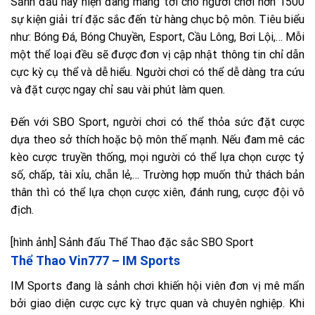
Sảnh đấu này hiện đang mang tới cho người chơi hơn 1500
sự kiện giải trí đặc sắc đến từ hàng chục bộ môn. Tiêu biểu
như: Bóng Đá, Bóng Chuyền, Esport, Cầu Lông, Bơi Lội,… Mỗi
một thể loại đều sẽ được đơn vị cập nhật thông tin chỉ dẫn
cực kỳ cụ thể và dễ hiểu. Người chơi có thể dễ dàng tra cứu
và đặt cược ngay chỉ sau vài phút làm quen.
Đến với SBO Sport, người chơi có thể thỏa sức đặt cược
dựa theo sở thích hoặc bộ môn thế mạnh. Nếu đam mê các
kèo cược truyền thống, mọi người có thể lựa chọn cược tỷ
số, chấp, tài xỉu, chẵn lẻ,… Trường hợp muốn thử thách bản
thân thì có thể lựa chọn cược xiên, đánh rung, cược đội vô
địch.
[hình ảnh] Sảnh đấu Thể Thao đặc sắc SBO Sport
Thể Thao Vin777 – IM Sports
IM Sports đang là sảnh chơi khiến hội viên đơn vị mê mẩn
bởi giao diện cược cực kỳ trực quan và chuyên nghiệp. Khi