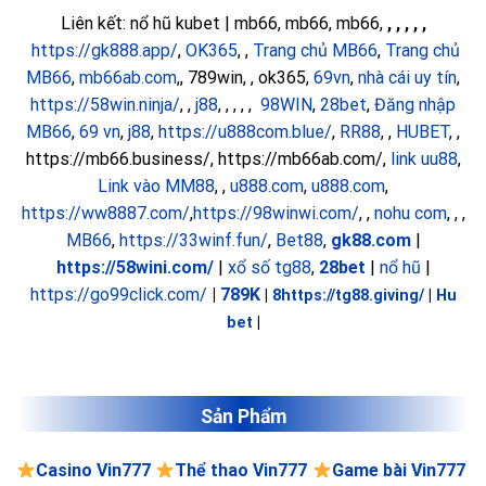
Liên kết: nổ hũ kubet |
mb66, mb66, mb66,
, , , , ,
https://gk888.app/
,
OK365
, ,
Trang chủ MB66
,
Trang chủ
MB66
,
mb66ab.com
,, 789win, , ok365,
69vn
,
nhà cái uy tín
,
https://58win.ninja/
, ,
j88
, , , , ,
98WIN
,
28bet
,
Đăng nhập
MB66
,
69 vn
,
j88
,
https://u888com.blue/
,
RR88
, ,
HUBET
, ,
https://mb66.business/, https://mb66ab.com/,
link uu88
,
Link vào MM88
, ,
u888.com
,
u888.com
,
https://ww8887.com/
,
https://98winwi.com/
, ,
nohu com
, , ,
MB66
,
https://33winf.fun/
,
Bet88
,
gk88.com
|
https://58wini.com/
|
xổ số tg88
,
28bet
|
nổ hũ
|
https://go99click.com/
|
789K
|
8https://tg88.giving/
|
Hu
bet
|
Sản Phẩm
Casino Vin777
Thể thao Vin777
Game bài Vin777