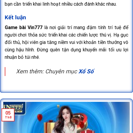
bạn cần triển khai linh hoạt nhiều cách đánh khác nhau.
Kết luận
Game bài
Vin777
là nơi giải trí mang đậm tính trí tuệ để
người chơi thỏa sức triển khai các chiến lược thú vị. Hạ gục
đối thủ, hội viên gia tăng niềm vui với khoản tiền thưởng vô
cùng hậu hĩnh. Đừng quên tận dụng khuyến mãi tối ưu lợi
nhuận bỏ túi nhé.
Xem thêm: Chuyên mục
Xổ Số
05
Th8