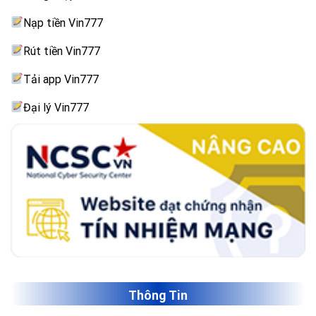
Nạp tiền Vin777
Rút tiền Vin777
Tải app Vin777
Đại lý Vin777
Thông Tin