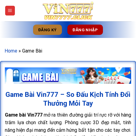
Skip
to
content
ĐĂNG KÝ
ĐĂNG NHẬP
Home
»
Game Bài
Game Bài Vin777 – So Đấu Kịch Tính Đổi
Thưởng Mỏi Tay
Game bài
Vin777
mở ra thiên đường giải trí rực rỡ với hàng
trăm lựa chọn chất lượng. Phòng cược 3D đẹp mắt, tính
năng hiện đại mang đến cảm hứng bất tận cho các tay chơi.