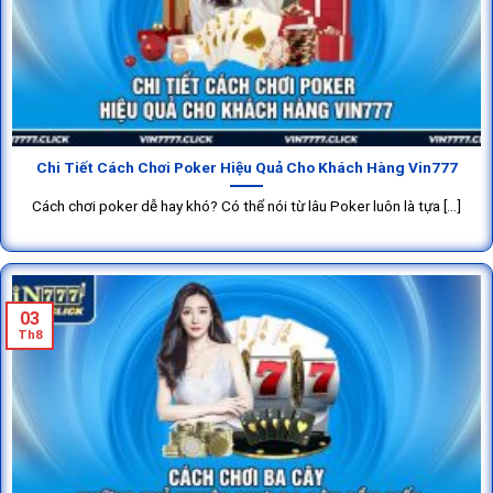
Chi Tiết Cách Chơi Poker Hiệu Quả Cho Khách Hàng Vin777
Cách chơi poker dễ hay khó? Có thể nói từ lâu Poker luôn là tựa [...]
03
Th8