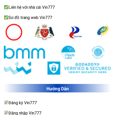
Liên hệ với nhà cái Vin777
Sơ đồ trang web Vin777
Hướng Dẫn
Đăng ký Vin777
Đăng nhập Vin777