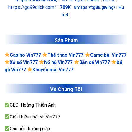
https://go99click.com/
|
789K
|
8https://tg88.giving/
|
Hu
bet
|
Sản Phẩm
Casino Vin777
Thể thao Vin777
Game bài Vin777
Xổ số Vin777
Nổ hũ Vin777
Bắn cá Vin777
Đá
gà Vin777
Khuyến mãi Vin777
Về Chúng Tôi
CEO: Hoàng Thiên Anh
Giới thiệu nhà cái Vin777
Câu hỏi thường gặp