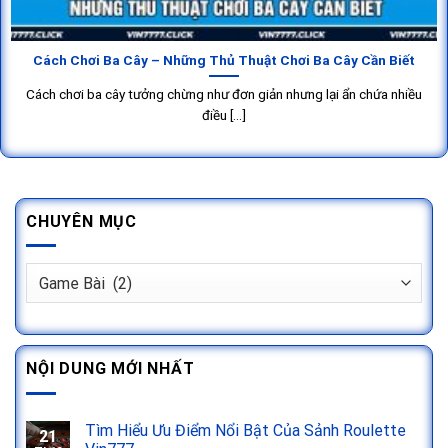
Cách Chơi Ba Cây – Những Thủ Thuật Chơi Ba Cây Cần Biết
Cách chơi ba cây tưởng chừng như đơn giản nhưng lại ẩn chứa nhiều
điều [...]
CHUYÊN MỤC
Chuyên
mục
NỘI DUNG MỚI NHẤT
Tìm Hiểu Ưu Điểm Nổi Bật Của Sảnh Roulette
21