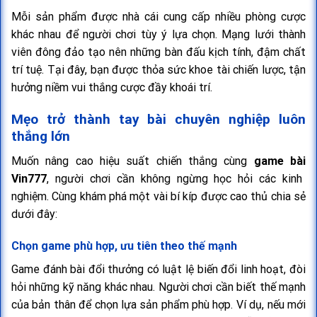
Mỗi sản phẩm được nhà cái cung cấp nhiều phòng cược
khác nhau để người chơi tùy ý lựa chọn. Mạng lưới thành
viên đông đảo tạo nên những bàn đấu kịch tính, đậm chất
trí tuệ. Tại đây, bạn được thỏa sức khoe tài chiến lược, tận
hưởng niềm vui thắng cược đầy khoái trí.
Mẹo trở thành tay bài chuyên nghiệp luôn
thắng lớn
Muốn nâng cao hiệu suất chiến thắng cùng
game bài
Vin777
, người chơi cần không ngừng học hỏi các kinh
nghiệm. Cùng khám phá một vài bí kíp được cao thủ chia sẻ
dưới đây:
Chọn game phù hợp, ưu tiên theo thế mạnh
Game đánh bài đổi thưởng có luật lệ biến đổi linh hoạt, đòi
hỏi những kỹ năng khác nhau. Người chơi cần biết thế mạnh
của bản thân để chọn lựa sản phẩm phù hợp. Ví dụ, nếu mới