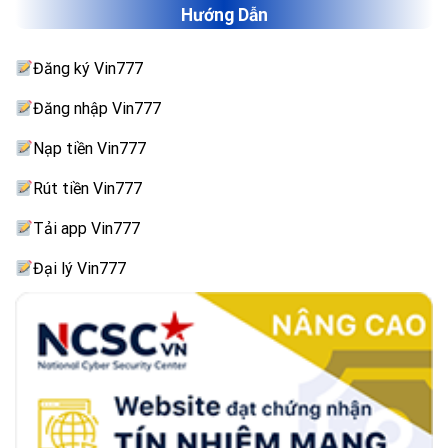
Hướng Dẫn
Đăng ký Vin777
Đăng nhập Vin777
Nạp tiền Vin777
Rút tiền Vin777
Tải app Vin777
Đại lý Vin777