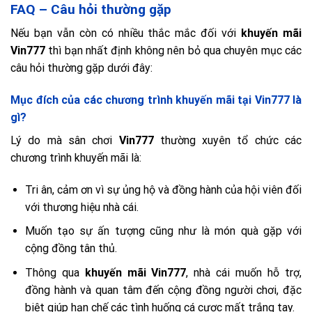
FAQ – Câu hỏi thường gặp
Nếu bạn vẫn còn có nhiều thắc mắc đối với
khuyến mãi
Vin777
thì bạn nhất định không nên bỏ qua chuyên mục các
câu hỏi thường gặp dưới đây:
Mục đích của các chương trình khuyến mãi tại Vin777 là
gì?
Lý do mà sân chơi
Vin777
thường xuyên tổ chức các
chương trình khuyến mãi là:
Tri ân, cảm ơn vì sự ủng hộ và đồng hành của hội viên đối
với thương hiệu nhà cái.
Muốn tạo sự ấn tượng cũng như là món quà gặp với
cộng đồng tân thủ.
Thông qua
khuyến mãi Vin777
, nhà cái muốn hỗ trợ,
đồng hành và quan tâm đến cộng đồng người chơi, đặc
biệt giúp hạn chế các tình huống cá cược mất trắng tay.