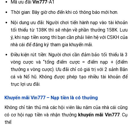
Mã ưu đãi
Vin777
-A1
Thời gian: Bây giờ cho đến khi có thông báo mới hơn.
Nội dung ưu đãi: Người chơi tiến hành nạp vào tài khoản
tối thiểu từ 138K thì sẽ nhận về phần thưởng 158K. Lưu
ý, khi nạp tiền xong thì bạn cần phải liên hệ với CSKH của
nhà cái để đăng ký tham gia khuyến mãi.
Điều kiện rút tiền: Người chơi cần đảm bảo tối thiểu là 3
vòng cược và “tổng điểm cược = điểm nạp + (điểm
thưởng x vòng cược). Ưu đãi chỉ có giá trị với 2 sảnh Bắn
cá và Nổ hũ. Không được phép tạo nhiều tài khoản để
trục lợi ưu đãi.
Khuyến mãi Vin777 – Nạp tiền là có thưởng
Không chỉ tân thủ mà các hội viên lâu năm của nhà cái cũng
có cơ hội nạp tiền và nhận thưởng
khuyến mãi Vin777
. Cụ
thể: