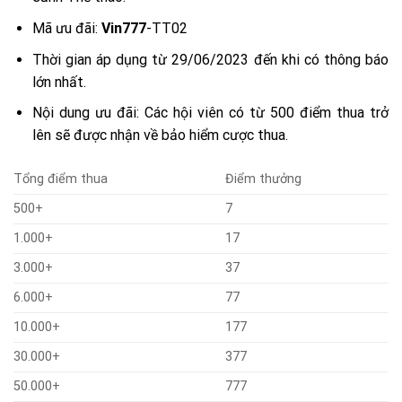
Mã ưu đãi:
Vin777
-TT02
Thời gian áp dụng từ 29/06/2023 đến khi có thông báo
lớn nhất.
Nội dung ưu đãi: Các hội viên có từ 500 điểm thua trở
lên sẽ được nhận về bảo hiểm cược thua.
Tổng điểm thua
Điểm thưởng
500+
7
1.000+
17
3.000+
37
6.000+
77
10.000+
177
30.000+
377
50.000+
777