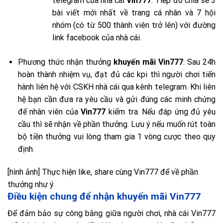
telegram của nhà cái
Vin777
. Tiếp đó chia sẻ 3
bài viết mới nhất về trang cá nhân và 7 hội
nhóm (có từ 500 thành viên trở lên) với đường
link facebook của nhà cái.
Phương thức nhận thưởng
khuyến mãi Vin777
: Sau 24h
hoàn thành nhiệm vụ, đạt đủ các kpi thì người chơi tiến
hành liên hệ với CSKH nhà cái qua kênh telegram. Khi liên
hệ bạn cần đưa ra yêu cầu và gửi đúng các minh chứng
để nhân viên của
Vin777
kiểm tra. Nếu đáp ứng đủ yêu
cầu thì sẽ nhận về phần thưởng. Lưu ý nếu muốn rút toàn
bộ tiền thưởng vui lòng tham gia 1 vòng cược theo quy
định.
[hình ảnh] Thực hiện like, share cùng Vin777 để về phần
thưởng như ý
Điều kiện chung để nhận khuyến mãi Vin777
Để đảm bảo sự công bằng giữa người chơi, nhà cái Vin777