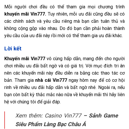
Mỗi người chơi đều có thể tham gia mọi chương trình
khuyến mãi Vin777.
Tuy nhiên, mỗi ưu đãi cũng đều sẽ có
các chính sách và yêu cầu riêng mà bạn cần tuân thủ và
không cộng gộp vào nhau. Do đó bạn cần phải hoàn thành
yêu cầu của ưu đãi này rồi mới có thể tham gia ưu đãi khác.
Lời kết
Khuyến mãi Vin777
vô cùng hấp dẫn, mang đến cho người
chơi nhiều ưu đãi bất ngờ và có giá trị. Với mục đích tri ân
nên các khuyến mãi này đều diễn ra bằng các thao tác cơ
bản. Tham gia
nhà cái Vin777
ngay hôm nay để có cơ hội
rinh về nhiều ưu đãi hấp dẫn và bất ngờ nhé. Ngoài ra, nếu
bạn còn bất kỳ thắc mắc nào nữa về khuyến mãi thì hãy liên
hệ với chúng tôi để giải đáp.
Xem thêm: Casino Vin777
– Sảnh Game
Siêu Phẩm Làng Bạc Châu Á