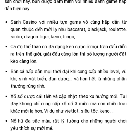
sân chơi này, bạn được đắm mình với nhiều sảnh game hấp
dẫn hiện nay.
Sảnh Casino với nhiều tựa game vô cùng hấp dẫn từ
quen thuộc đến mới lạ như baccarat, blackjack, roulette,
sicbo, dragon tiger, keno, bingo,…
Cá độ thể thao có đa dạng kèo cược ở mọi trận đấu diễn
ra trên thế giới, giải đấu càng lớn thì số lượng người đặt
kèo càng lớn.
Bắn cá hấp dẫn mọi thời đại khi cung cấp nhiều level, vũ
khí, sinh vật biển, đạn dược,… và hơn hết là những phần
thưởng rủng rỉnh.
Xổ số được cải tiến và cập nhật theo xu hướng mới. Tại
đây không chỉ cung cấp xổ số 3 miền mà còn nhiều loại
khác mới lạ hơn. Ví dụ như vietlot, siêu tốc, keno,…
Nổ hũ đa sắc màu, rất lý tưởng cho những người chơi
yêu thích sự mới mẻ.