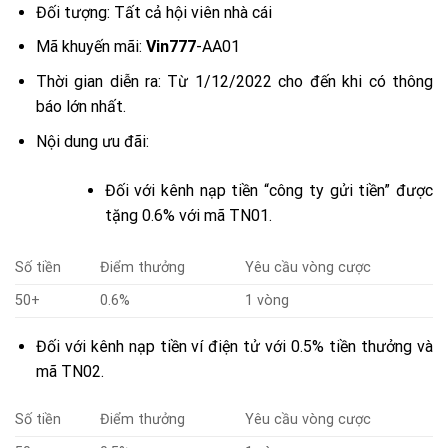
Đối tượng: Tất cả hội viên nhà cái
Mã khuyến mãi:
Vin777
-AA01
Thời gian diễn ra: Từ 1/12/2022 cho đến khi có thông
báo lớn nhất.
Nội dung ưu đãi:
Đối với kênh nạp tiền “công ty gửi tiền” được
tặng 0.6% với mã TN01.
Số tiền
Điểm thưởng
Yêu cầu vòng cược
50+
0.6%
1 vòng
Đối với kênh nạp tiền ví điện tử với 0.5% tiền thưởng và
mã TN02.
Số tiền
Điểm thưởng
Yêu cầu vòng cược