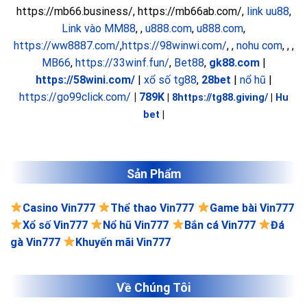
https://mb66.business/, https://mb66ab.com/,
link uu88
,
Link vào MM88
, ,
u888.com
,
u888.com
,
https://ww8887.com/
,
https://98winwi.com/
, ,
nohu com
, , ,
MB66
,
https://33winf.fun/
,
Bet88
,
gk88.com
|
https://58wini.com/
|
xổ số tg88
,
28bet
|
nổ hũ
|
https://go99click.com/
|
789K
|
8https://tg88.giving/
|
Hu
bet
|
Sản Phẩm
Casino Vin777
Thể thao Vin777
Game bài Vin777
Xổ số Vin777
Nổ hũ Vin777
Bắn cá Vin777
Đá
gà Vin777
Khuyến mãi Vin777
Về Chúng Tôi